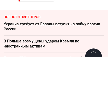
НОВОСТИ ПАРТНЕРОВ
Украина требует от Европы вступить в войну против
России
В Польше возмущены ударом Кремля по
иностранным активам
Песков: СВО может завершиться в ближайшие часы
©
2026
News Media Holding.
Все права защищены
"Какая наглость!" В Британии поразились удару
России по Киеву
Информация
Пенсионерам с выплатами ниже 35 000 напомнили о
праве на доплаты
Контакты
Редакция
"Придется нанести удар". На Западе высказались о