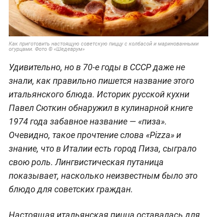
Как приготовить настоящую советскую пиццу с колбасой и маринованными
огурцами. Фото © «Шедеврум»
Удивительно, но в 70-е годы в СССР даже не
знали, как правильно пишется название этого
итальянского блюда. Историк русской кухни
Павел Сюткин обнаружил в кулинарной книге
1974 года забавное название — «пиза».
Очевидно, такое прочтение слова «Pizza» и
знание, что в Италии есть город Пиза, сыграло
свою роль. Лингвистическая путаница
показывает, насколько неизвестным было это
блюдо для советских граждан.
Настоящая итальянская пицца оставалась для