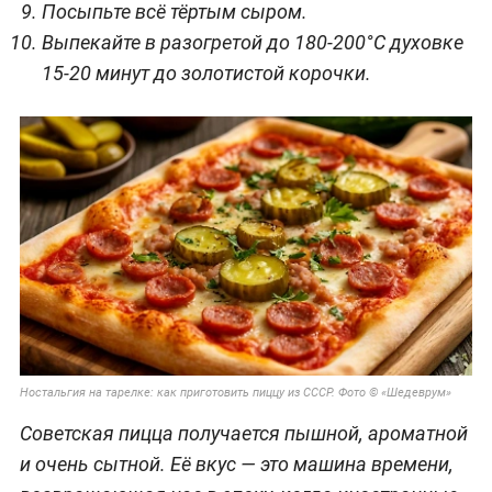
Посыпьте всё тёртым сыром.
Выпекайте в разогретой до 180-200°C духовке
15-20 минут до золотистой корочки.
Ностальгия на тарелке: как приготовить пиццу из СССР. Фото © «Шедеврум»
Советская пицца получается пышной, ароматной
и очень сытной. Её вкус — это машина времени,