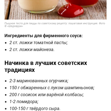
Пышное тесто для пиццы по советскому рецепту: пошаговая инструкция. Фото
© «Шедеврум»
Ингредиенты для фирменного соуса:
2 ст. ложки томатной пасты;
2 ст. ложки майонеза.
Начинка в лучших советских
традициях
2-3 маринованных огурчика;
150 г обжаренных с луком шампиньонов;
200 г сосисок или варёной колбасы;
1-2 помидора;
100-150 г твёрдого сыра.