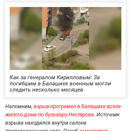
Как за генералом Кирилловым: За
погибшим в Балашихе военным могли
следить несколько месяцев
Напомним,
взрыв прогремел в Балашихе возле
жилого дома по бульвару Нестерова
. Источник
взрыва находился внутри салона
припаркованного авто. Погиб
заместитель