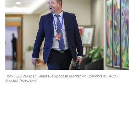
Погибший генерал Генштаба Ярослав Москалик. Обложка © ТАСС /
Михаил Терещенко