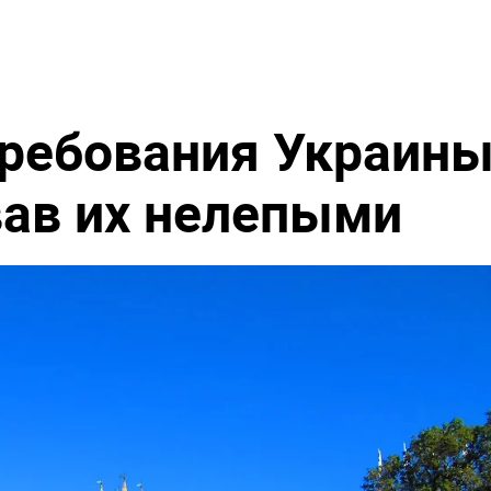
требования Украин
вав их нелепыми