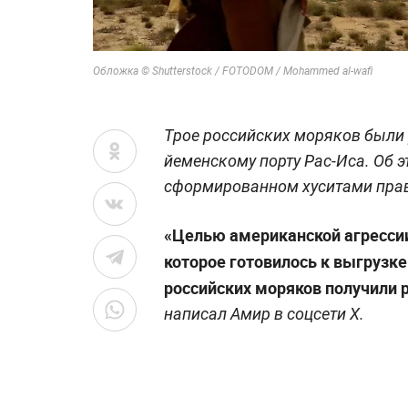
Обложка © Shutterstock / FOTODOM / Mohammed al-wafi
Трое российских моряков были 
йеменскому порту Рас-Иса. Об 
сформированном хуситами пра
«Целью американской агрессии 
которое готовилось к выгрузке
российских моряков получили 
написал Амир в соцсети X.