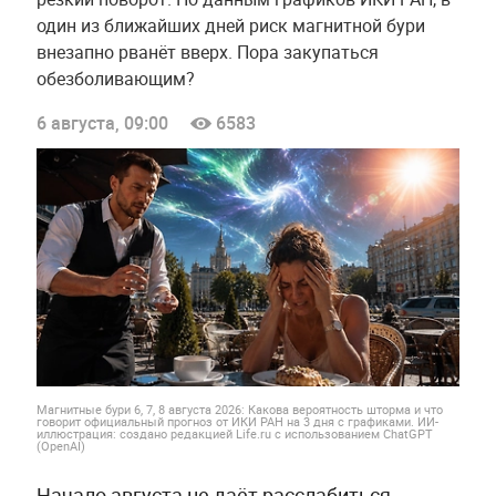
один из ближайших дней риск магнитной бури
внезапно рванёт вверх. Пора закупаться
обезболивающим?
6 августа, 09:00
6583
Магнитные бури 6, 7, 8 августа 2026: Какова вероятность шторма и что
говорит официальный прогноз от ИКИ РАН на 3 дня с графиками. ИИ-
иллюстрация: создано редакцией Life.ru с использованием ChatGPT
(OpenAI)
Начало августа не даёт расслабиться.