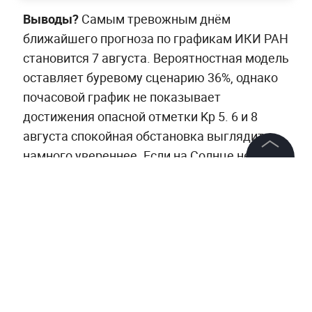
Выводы?
Самым тревожным днём
ближайшего прогноза по графикам ИКИ РАН
становится 7 августа. Вероятностная модель
оставляет буревому сценарию 36%, однако
почасовой график не показывает
достижения опасной отметки Kp 5. 6 и 8
августа спокойная обстановка выглядит
намного увереннее. Если на Солнце не
произойдёт новых вспышек или выбросов
©
2026
News Media Holding.
Все права защищены
плазмы, ближайшие трое суток должны
пройти без серьёзного геомагнитного
шторма. А ранее
Life.ru выпустил прогноз по
Информация
магнитным бурям на весь август.
Что
Контакты
пророчат нам учёные ИКИ РАН?
Редакция
Ещё больше WOW-контента —
в нашем