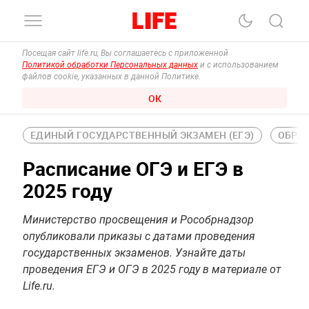
Посещая сайт life.ru, Вы соглашаетесь с приложенной
Политикой обработки Персональных данных
и с использованием
файлов cookie, указанных в данной Политике.
ОК
ЕДИНЫЙ ГОСУДАРСТВЕННЫЙ ЭКЗАМЕН (ЕГЭ)
ОБРА
Расписание ОГЭ и ЕГЭ в
2025 году
​​Министерство просвещения и Рособрнадзор
опубликовали приказы с датами проведения
государственных экзаменов. Узнайте даты
проведения ЕГЭ и ОГЭ в 2025 году в материале от
Life.ru.