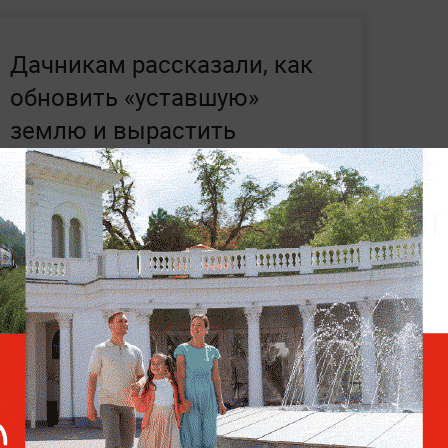
Дачникам рассказали, как
обновить «уставшую»
землю и вырастить
богатый урожай
ная угроза аграрной сфере России. Ранее
ля внутренних поставок овощей в стране
ь — испытывает дефицит рабочих мест из-
ов.
Власти области и Минсельхоз
ения, чтобы избежать сокращения
ть продовольственную безопасность.