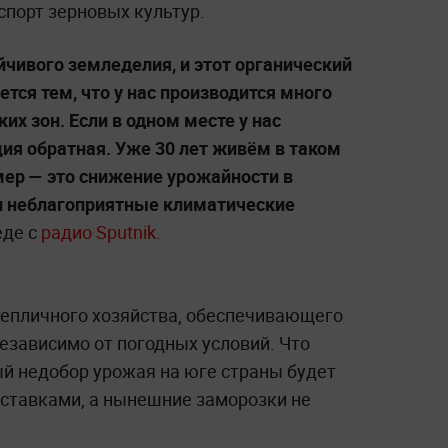
спорт зерновых культур.
йчивого земледелия, и этот органический
тся тем, что у нас производится много
их зон. Если в одном месте у нас
ция обратная. Уже 30 лет живём в таком
мер
— это снижение урожайности в
и неблагоприятные климатические
еде с
радио Sputnik
.
тепличного хозяйства, обеспечивающего
езависимо от погодных условий. Что
ый недобор урожая на юге страны будет
ставками, а нынешние заморозки не