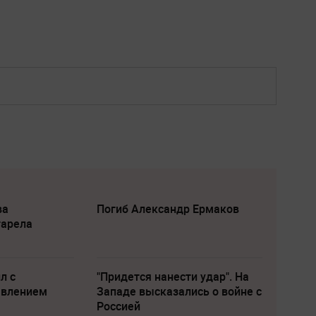
ва
Погиб Александр Ермаков
тарела
л с
"Придется нанести удар". На
явлением
Западе высказались о войне с
Россией