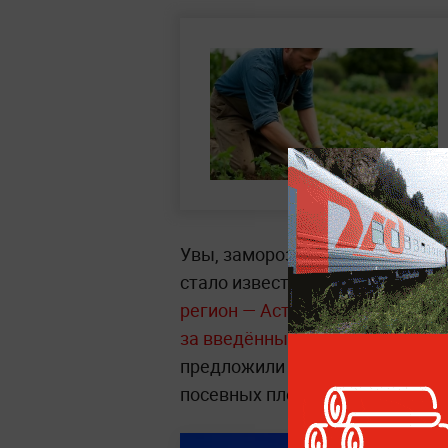
Увы, заморозки — не единствен
стало известно, что
ключевой д
регион — Астраханская област
за введённых квот на мигрант
предложили отменить огранич
посевных площадей и обеспечи