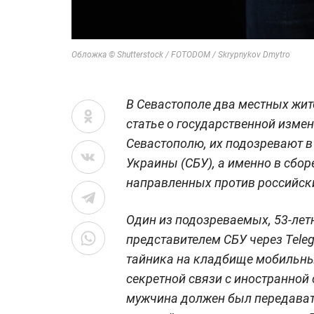
Обложка © Shutterstock / FOTODOM / Skrypnykov Dmytro
В Севастополе два местных жит
статье о государственной изме
Севастополю, их подозревают в
Украины (СБУ), а именно в сбор
направленных против российск
Один из подозреваемых, 53-лет
представителем СБУ через Teleg
тайника на кладбище мобильны
секретной связи с иностранной 
мужчина должен был передава