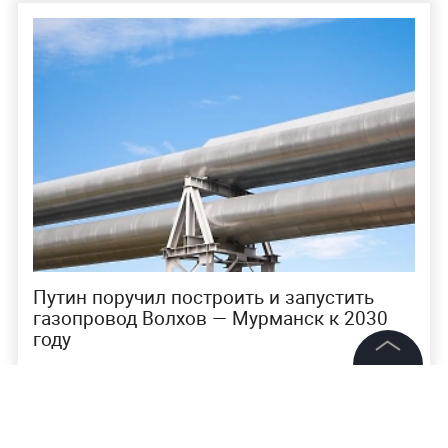
Путин поручил построить и запустить
газопровод Волхов — Мурманск к 2030
году
©
2026
News Media Holding.
Ранее
Владимир Путин поручил ежегодно
Все права защищены
выделять свыше 10 миллиардов рублей из