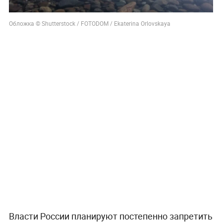
Обложка © Shutterstock / FOTODOM / Ekaterina Orlovskaya
Власти России планируют постепенно запретить