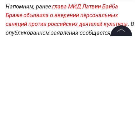
Напомним, ранее
глава МИД Латвии Байба
Браже объявила о введении персональных
санкций против российских деятелей культуры
. В
опубликованном заявлении сообщается, что
актёр Данила Козловский и рэпер Slimus
©
2026
News Media Holding.
Все права защищены
(настоящее имя — Вадим Мотылёв) внесены в
список лиц, которым запрещён въезд на
территорию республики. Ограничительные меры
Информация
введены бессрочно.
Контакты
Редакция
Правовая информация
Политика обработки персональных данных
Партнерам
RSS