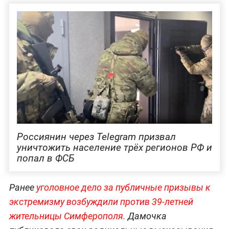
Россиянин через Telegram призвал
уничтожить население трёх регионов РФ и
попал в ФСБ
Ранее
уголовное дело за публичные призывы к
экстремизму возбуждили против 39-летней
жительницы Симферополя.
Дамочка