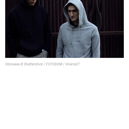
Обложка © Shutterstock / FOTODOM / Viverra27