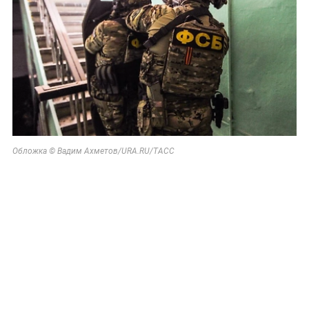
Обложка © Вадим Ахметов/URA.RU/ТАСС