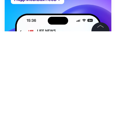
©
2026
News Media Holding.
Все права защищены
Информация
Контакты
Редакция
Юлия Сафиулина
Правовая информация
Политика обработки персональных данных
НОВОСТИ
ПМЭФ-2025
ПУТИН
МИРОВАЯ ПОЛИ
Партнерам
RSS