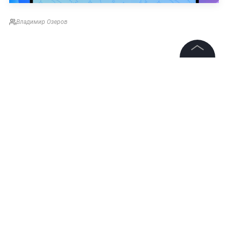
Владимир Озеров
©
2026
News Media Holding.
Все права защищены
Информация
Контакты
Редакция
Правовая информация
Политика обработки персональных данных
Партнерам
НОВОСТИ
БЕЛОРУССИЯ
США
АЛЕКСАНДР ЛУ
RSS