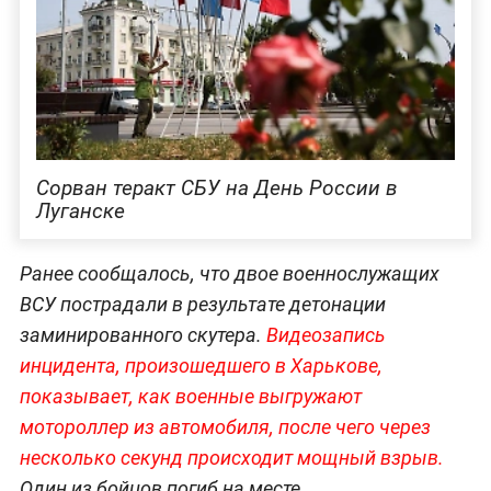
Сорван теракт СБУ на День России в
Луганске
Ранее сообщалось, что двое военнослужащих
ВСУ пострадали в результате детонации
заминированного скутера.
Видеозапись
инцидента, произошедшего в Харькове,
показывает, как военные выгружают
мотороллер из автомобиля, после чего через
несколько секунд происходит мощный взрыв.
Один из бойцов погиб на месте.