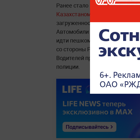
Ранее стало известно, что
на гр
Казахстаном образовалась ог
загруженности на нейтральной
Автомобили стоят практически
идти пешком. В МВД Казахстан
со стороны России стали одной
Водителей призвали сохранять
полиции.