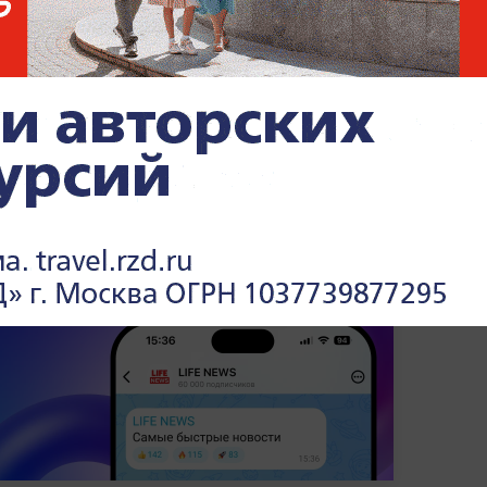
анице Челябинской области с
ромная пробка
из-за сильной
 полосе между пунктами пропуска.
 бампер к бамперу, а люди вынуждены
а заявили, что именно новые требования
 из причин скопления транспорта на КПП.
 спокойствие и следовать указаниям