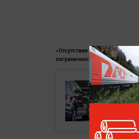
«Отсутствие заполненного заяв
пограничного контроля»,
— доба