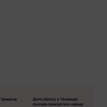
р Ермаков
Дело убитых в Таиланде
россиян прекратило череду