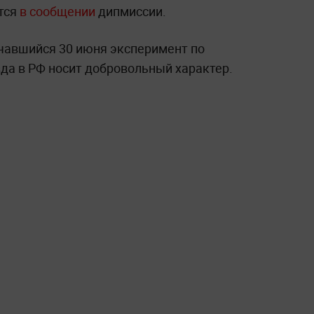
тся
в сообщении
дипмиссии.
ачавшийся 30 июня эксперимент по
да в РФ носит добровольный характер.