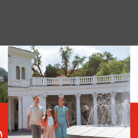
ления о въезде не влияет на прохождение
вили в посольстве.
На границе Челябинской
области с Казахстаном
образовалась огромная
пробка