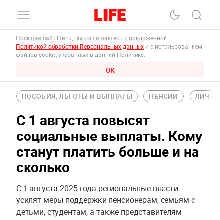
Посещая сайт life.ru, Вы соглашаетесь с приложенной
Политикой обработки Персональных данных
и с использованием
файлов cookie, указанных в данной Политике.
ОК
ПОСОБИЯ, ЛЬГОТЫ И ВЫПЛАТЫ
ПЕНСИИ
ЛИЧНЫ
С 1 августа повысят
социальные выплаты. Кому
станут платить больше и на
сколько
С 1 августа 2025 года региональные власти
усилят меры поддержки пенсионерам, семьям с
детьми, студентам, а также представителям