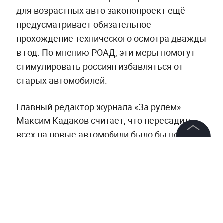
для возрастных авто законопроект ещё
предусматривает обязательное
прохождение технического осмотра дважды
в год. По мнению РОАД, эти меры помогут
стимулировать россиян избавляться от
старых автомобилей.
Главный редактор журнала «За рулём»
Максим Кадаков считает, что пересадить
всех на новые автомобили было бы неплохо,
но такими мерами этого не добиться. По его
©
2026
News Media Holding.
Все права защищены
мнению, такой законопроект получит
отрицательный отзыв.
Информация
Контакты