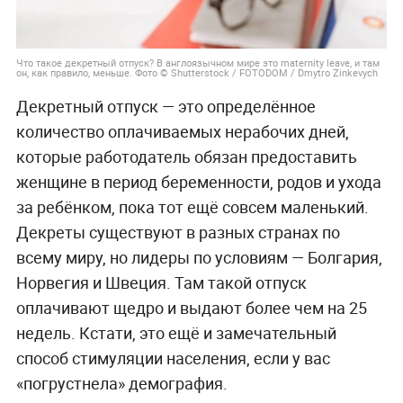
Что такое декретный отпуск? В англоязычном мире это maternity leave, и там
он, как правило, меньше. Фото © Shutterstock / FOTODOM / Dmytro Zinkevych
Декретный отпуск — это определённое
количество оплачиваемых нерабочих дней,
которые работодатель обязан предоставить
женщине в период беременности, родов и ухода
за ребёнком, пока тот ещё совсем маленький.
Декреты существуют в разных странах по
всему миру, но лидеры по условиям — Болгария,
Норвегия и Швеция. Там такой отпуск
оплачивают щедро и выдают более чем на 25
недель. Кстати, это ещё и замечательный
способ стимуляции населения, если у вас
«погрустнела» демография.