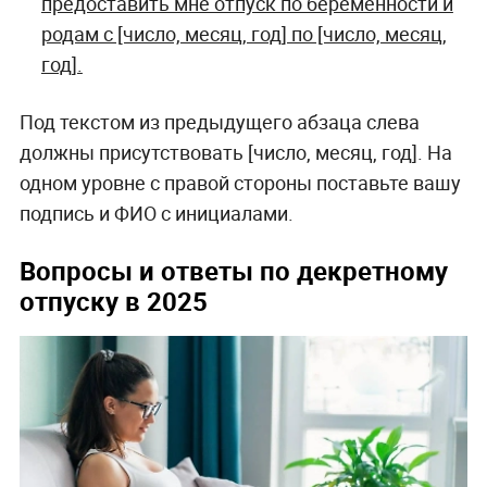
предоставить мне отпуск по беременности и
родам с [число, месяц, год] по [число, месяц,
год].
Под текстом из предыдущего абзаца слева
должны присутствовать [число, месяц, год]. На
одном уровне с правой стороны поставьте вашу
подпись и ФИО с инициалами.
Вопросы и ответы по декретному
отпуску в 2025