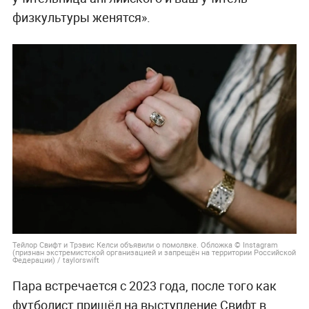
физкультуры женятся».
Тейлор Свифт и Трэвис Келси объявили о помолвке. Обложка © Instagram
(признан экстремистской организацией и запрещён на территории Российской
Федерации) / taylorswift
Пара встречается с 2023 года, после того как
футболист пришёл на выступление Свифт в