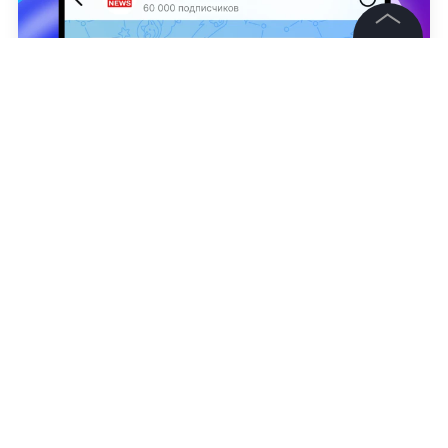
©
2026
News Media Holding.
Все права защищены
Информация
Контакты
Юния Ларсон
Редакция
Правовая информация
Политика обработки персональных данных
Партнерам
RSS
Жанры и форматы
Расследования