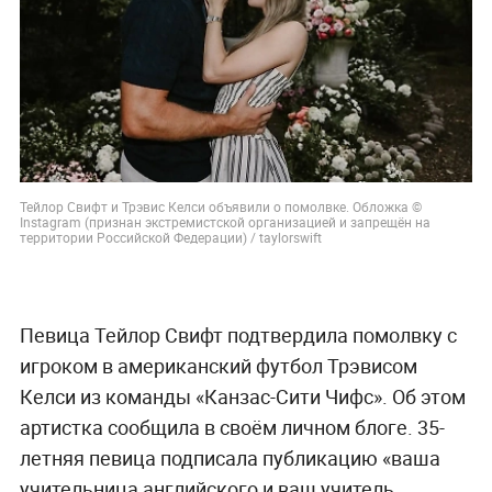
Тейлор Свифт и Трэвис Келси объявили о помолвке. Обложка ©
Instagram (признан экстремистской организацией и запрещён на
территории Российской Федерации) / taylorswift
Певица Тейлор Свифт подтвердила помолвку с
игроком в американский футбол Трэвисом
Келси из команды «Канзас-Сити Чифс». Об этом
артистка сообщила в своём личном блоге. 35-
летняя певица подписала публикацию «ваша
учительница английского и ваш учитель