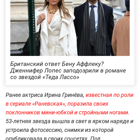
Британский ответ Бену Аффлеку?
Дженнифер Лопес заподозрили в романе
со звездой «Теда Лассо»
Ранее актриса Ирина Гринёва,
известная по роли
в сериале «Раневская», поразила своих
поклонников мини-юбкой и стройными
ногами.
53-летняя звезда вышла в свет в ярком наряде и
устроила фотосессию, снимки из которой
опубликовала в своих соцсетях. Под