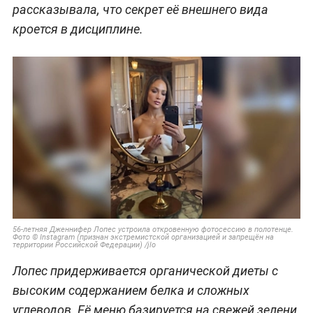
рассказывала, что секрет её внешнего вида
кроется в дисциплине.
56-летняя Дженнифер Лопес устроила откровенную фотосессию в полотенце.
Фото © Instagram (признан экстремистской организацией и запрещён на
территории Российской Федерации) /jlo
Лопес придерживается органической диеты с
высоким содержанием белка и сложных
углеводов. Её меню базируется на свежей зелени,