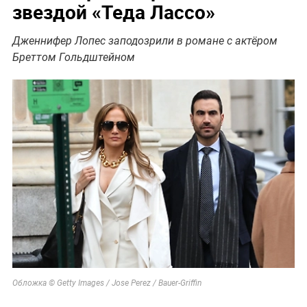
звездой «Теда Лассо»
Дженнифер Лопес заподозрили в романе с актёром
Бреттом Гольдштейном
Обложка © Getty Images / Jose Perez / Bauer-Griffin