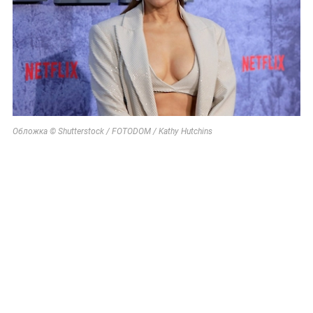
Обложка © Shutterstock / FOTODOM / Kathy Hutchins