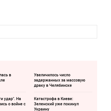
лась в
Увеличилось число
сле
задержанных за массовую
драку в Челябинске
и удар". На
Катастрофа в Киеве:
ись о войне с
Зеленский уже покинул
Украину