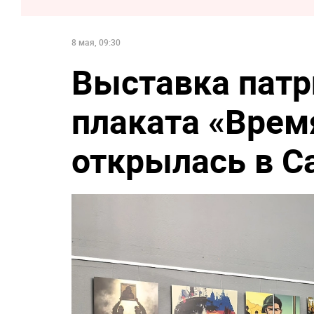
8 мая, 09:30
Выставка патр
плаката «Врем
открылась в С