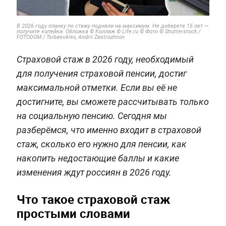
В 2026 году планку по стажу подняли на максимум. Не доберете 15 лет —
получите копейки. Обложка © Коллаж © Life.ru © Фото © Shutterstock /
FOTODOM / TsibaevAlex, Andrii Zastrozhnov
Страховой стаж в 2026 году, необходимый
для получения страховой пенсии, достиг
максимальной отметки. Если вы её не
достигните, вы сможете рассчитывать только
на социальную пенсию. Сегодня мы
разберёмся, что именно входит в страховой
стаж, сколько его нужно для пенсии, как
накопить недостающие баллы и какие
изменения ждут россиян в 2026 году.
Что такое страховой стаж
простыми словами