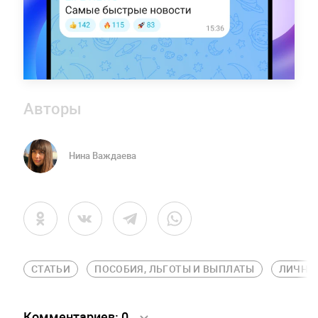
Авторы
Нина Важдаева
СТАТЬИ
ПОСОБИЯ, ЛЬГОТЫ И ВЫПЛАТЫ
ЛИЧНЫ
Комментариев:
0