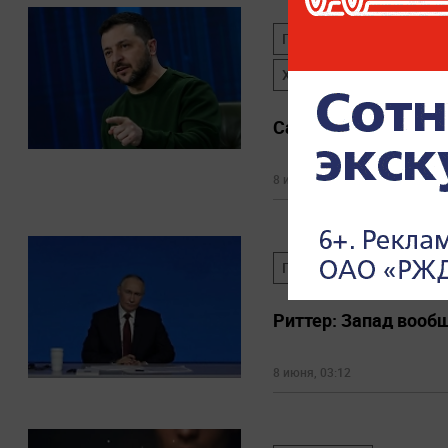
ПМЭФ-2026
ВЛАДИ
ХЕРСОНСКАЯ ОБЛАСТЬ
Сальдо назвал басн
8 июня, 05:16
ПУТИН
ПМЭФ-2026
Риттер: Запад вооб
8 июня, 03:12