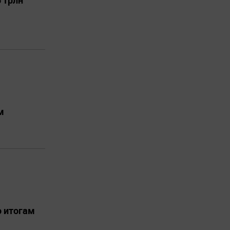
 трлн
м
о итогам