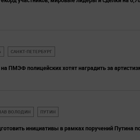
екорд участников, мировые лидеры и сделки на 6,76
6
САНКТ-ПЕТЕРБУРГ
 на ПМЭФ полицейских хотят наградить за артистиз
ЛАВ ВОЛОДИН
ПУТИН
дготовить инициативы в рамках поручений Путина п