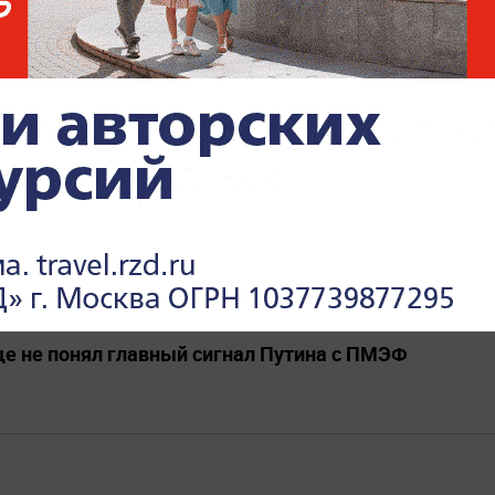
МИР САЛЬДО
УКРАИНА
ВЛАДИМИР ЗЕЛЕНСКИЙ
САНКТ-ПЕТЕРБУРГ
ями заявления Зеленского о стремлении к миру
УКРАИНА
СПЕЦИАЛЬНАЯ ВОЕННАЯ ОПЕРАЦИЯ (СВО)
ще не понял главный сигнал Путина с ПМЭФ