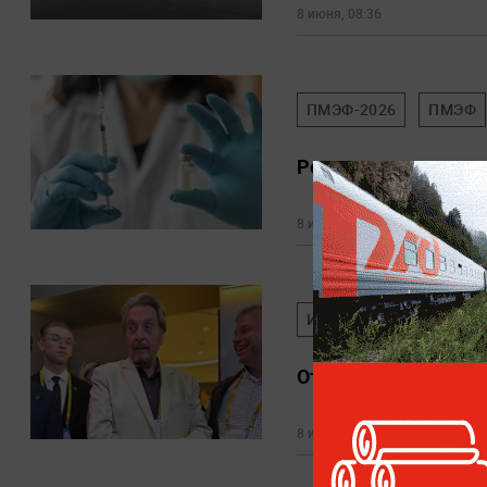
8 июня, 08:36
ПМЭФ-2026
ПМЭФ
Россия зарегистриру
8 июня, 07:47
ИЛОН МАСК
ПМЭФ-
Отец Илона Маска н
8 июня, 06:18