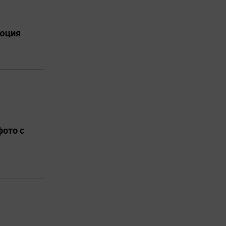
люция
фото с