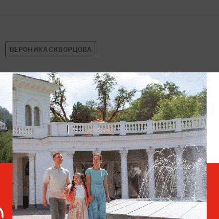
ВЕРОНИКА СКВОРЦОВА
ет первую вакцину от менингококка в 2026 году
2026
ПМЭФ
УКРАИНА
США
ДОНАЛЬД ТРАМП
азвал Украину «машиной для отмывания денег»