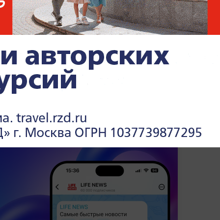
вокруг Ирана
кретарь США Марко
Рубио и спецпосланник
ьер-министром Катара возможность
я прекращения войны.
х событиях и международных отношениях
олитика» на Life.ru
.