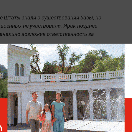
е Штаты знали о существовании базы, но
 военных не участвовали. Ирак позднее
ачально возложив ответственность за
ого объекта была продиктована
ильской территории до целей в Иране
за в иракской пустыне служила
вшим время реакции.
Путин: РФ продолжает
контакты с обеими
сторонами конфликта