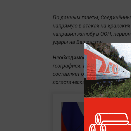
По данным газеты, Соединённы
напрямую в атаках на иракских
направил жалобу в ООН, первон
удары на Вашингтон.
Необходимость в создании так
географией. Расстояние от изра
составляет около 1600 км, и ба
логистическим хабом, сокраща