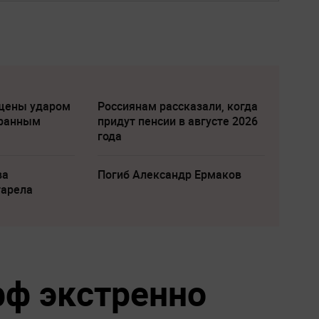
щены ударом
Россиянам рассказали, когда
транным
придут пенсии в августе 2026
года
ва
Погиб Александр Ермаков
тарела
фф экстренно