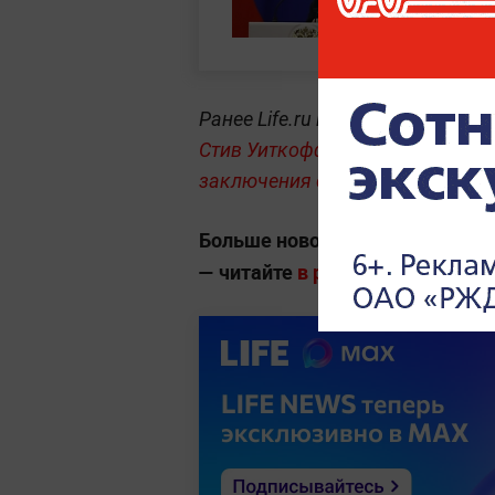
Ранее Life.ru писал, что госсе
Стив Уиткофф обсудили с прем
заключения сделки с Ираном
дл
Больше новостей о глобальны
— читайте
в разделе «Мировая п