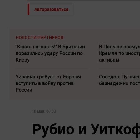
Авторизоваться
НОВОСТИ ПАРТНЕРОВ
"Какая наглость!" В Британии
В Польше возму
поразились удару России по
Кремля по инос
Киеву
активам
Украина требует от Европы
Соседов: Пугаче
вступить в войну против
безнадежно пос
России
10 мая, 00:03
Рубио и Уитко