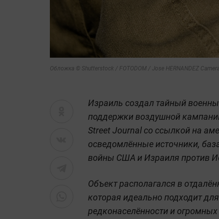
Обложка © Shutterstock / FOTODOM / Jose HERNANDEZ Camer
Израиль создал тайный военный
поддержки воздушной кампании
Street Journal со ссылкой на а
осведомлённые источники, база
войны США и Израиля против И
Объект располагался в отдалён
которая идеально подходит для
редконаселённости и огромных 