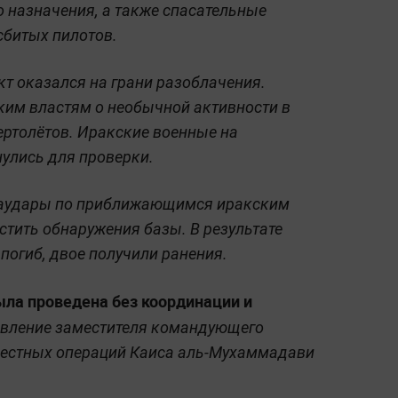
 назначения, а также спасательные
сбитых пилотов.
кт оказался на грани разоблачения.
ким властям о необычной активности в
ертолётов. Иракские военные на
улись для проверки.
иаудары по приближающимся иракским
стить обнаружения базы. В результате
погиб, двое получили ранения.
ыла проведена без координации и
явление заместителя командующего
естных операций Каиса аль-Мухаммадави