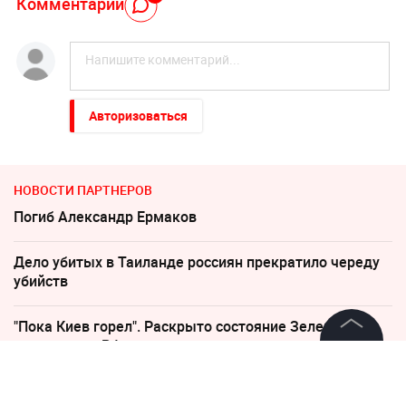
Комментарий
Авторизоваться
НОВОСТИ ПАРТНЕРОВ
Погиб Александр Ермаков
Дело убитых в Таиланде россиян прекратило череду
убийств
"Пока Киев горел". Раскрыто состояние Зеленского
после удара РФ
©
2026
News Media Holding.
Все права защищены
Украина требует от Европы вступить в войну против