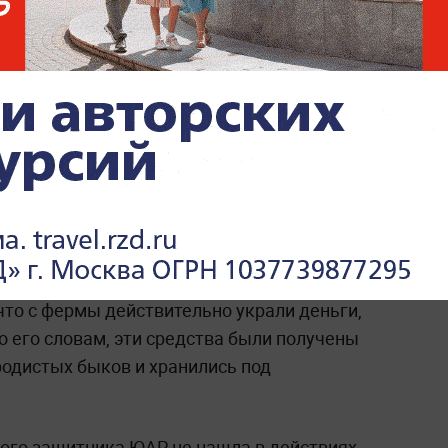
фосы сценарии его отстранение
 нужны голоса двух третей депутатов
правящего «Африканского национального
ет президент, достаточно мандатов,
ода.
ала» начался в 2022 году. Бывший глава
аявил, что Рамафоса якобы скрыл кражу
ле 2020 года и не сообщил о крупной
валюты финансовым властям. Рамафоса
 что с фермы действительно украли деньги,
По его словам, эти средства были получены
родистых быков и хранились под
ого защитника ЮАР не нашла в действиях