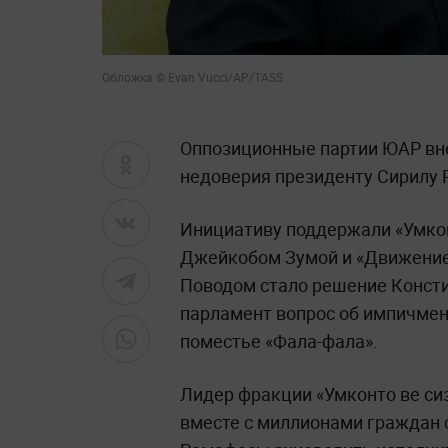
Обложка © Evan Vucci/AP/TASS
Оппозиционные партии ЮАР вн
недоверия президенту Сирилу 
Инициативу поддержали «Умконт
Джейкобом Зумой и «Движение
Поводом стало решение Консти
парламент вопрос об импичмен
поместье «Фала-фала».
Лидер фракции «Умконто ве сиз
вместе с миллионами граждан 