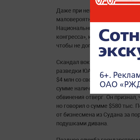
Даже при негативном для Рама
маловероятно. Для импичмента
Национального собрания, а у 
конгресса», который возглавля
чтобы не допустить такого исх
Скандал вокруг фермы «Фала-ф
разведки ЮАР Артур Фрейзер з
$4 млн со своей фермы в февра
сумме наличной иностранной 
обвинения отверг. Он признал,
но говорил о сумме $580 тыс. 
от бизнесмена из Судана за по
подушками дивана.
Позднее служба государственн