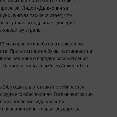
ельной властью в соответствии с
 присягой. Лидер «Движения за
уйо Зунгула также считает, что
осы у власти подрывает доверие
ководству страны.
 13 мая провести дебаты о включении
нта. При этом партия Зумы настаивает на
льное решение о порядке рассмотрения
р Национальной ассамблеи Анжела Токо
24, уходить в отставку не собирается,
о суда его обеспокоило. В администрации
 постановление суда касается
 признания вины главы государства.