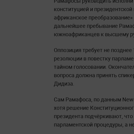
Рамафосы руководить исполнит
конституцией и президентской
африканское преобразование» В
дальнейшее пребывание Рамаф
южноафриканцев к высшему ру
Оппозиция требует не позднее
резолюции в повестку парламе
тайном голосовании. Окончате
вопроса должна принять спике
Дидиза.
Сам Рамафоса, по данным News 
хотя решение Конституционног
президента подчёркивают, что
парламентской процедуры, а не