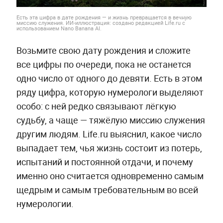
Есть эта цифра в дате рождения — и жизнь превращается в вечную
миссию служения. ИИ-иллюстрация: создано редакцией Life.ru с
использованием Nano Banana AI.
Возьмите свою дату рождения и сложите
все цифры по очереди, пока не останется
одно число от одного до девяти. Есть в этом
ряду цифра, которую нумерологи выделяют
особо: с ней редко связывают лёгкую
судьбу, а чаще — тяжёлую миссию служения
другим людям. Life.ru выяснил, какое число
выпадает тем, чья жизнь состоит из потерь,
испытаний и постоянной отдачи, и почему
именно оно считается одновременно самым
щедрым и самым требовательным во всей
нумерологии.