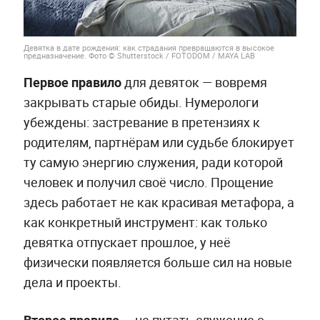
Девятка в дате рождения: как страдания превращаются в высокое
предназначение. Фото © Shutterstock / FOTODOM / MAYA LAB
Первое правило
для девяток — вовремя
закрывать старые обиды. Нумерологи
убеждены: застревание в претензиях к
родителям, партнёрам или судьбе блокирует
ту самую энергию служения, ради которой
человек и получил своё число. Прощение
здесь работает не как красивая метафора, а
как конкретный инструмент: как только
девятка отпускает прошлое, у неё
физически появляется больше сил на новые
дела и проекты.