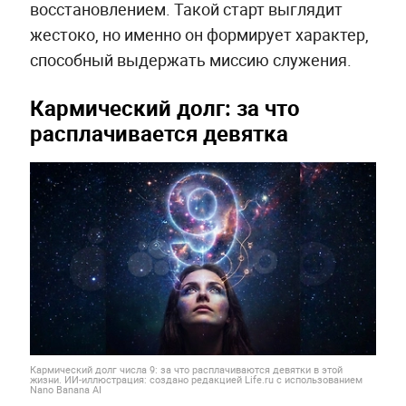
восстановлением. Такой старт выглядит
жестоко, но именно он формирует характер,
способный выдержать миссию служения.
Кармический долг: за что
расплачивается девятка
Кармический долг числа 9: за что расплачиваются девятки в этой
жизни. ИИ-иллюстрация: создано редакцией Life.ru с использованием
Nano Banana AI