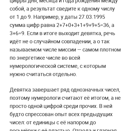
цифры дня, месяца и года рождения между
собой, а результат сведите к одному числу
от 1 до 9. Например, у даты 27.03.1995
сумма цифр равна 2+7+0+3+1+9+9+5=36, а
3+6=9. Если в итоге выходит девятка, речь
идёт не о случайном совпадении, а о так
называемом числе миссии — самом плотном
по энергетике числе во всей
нумерологической системе, с которым
нужно считаться отдельно.
Девятка завершает ряд однозначных чисел,
поэтому нумерологи считают её итогом, а не
просто одной цифрой среди прочих. В ней
будто спрессован опыт всех предыдущих
чисел: от единицы с её напором до
восьмёрки с её властью. Отсюда и главная