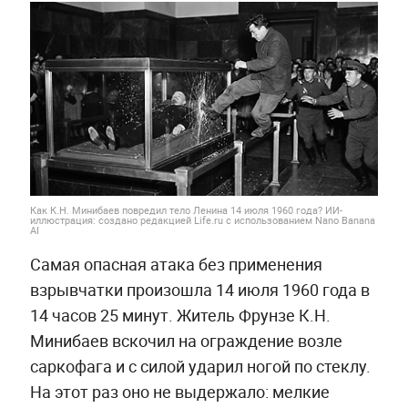
Как К.Н. Минибаев повредил тело Ленина 14 июля 1960 года? ИИ-
иллюстрация: создано редакцией Life.ru с использованием Nano Banana
AI
Самая опасная атака без применения
взрывчатки произошла 14 июля 1960 года в
14 часов 25 минут. Житель Фрунзе К.Н.
Минибаев вскочил на ограждение возле
саркофага и с силой ударил ногой по стеклу.
На этот раз оно не выдержало: мелкие