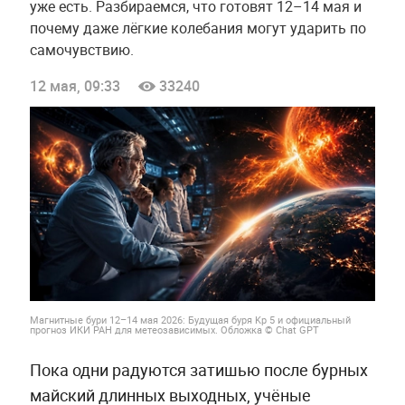
уже есть. Разбираемся, что готовят 12–14 мая и
почему даже лёгкие колебания могут ударить по
самочувствию.
12 мая, 09:33
33240
Магнитные бури 12–14 мая 2026: Будущая буря Kp 5 и официальный
прогноз ИКИ РАН для метеозависимых. Обложка © Chat GPT
Пока одни радуются затишью после бурных
майский длинных выходных, учёные