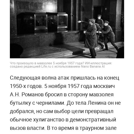
Что произошло в мавзолее 5 ноября 1957 года? ИИ-иллюстрация:
создано редакцией Life.ru с использованием Nano Banana AI
Следующая волна атак пришлась на конец
1950-х годов. 5 ноября 1957 года москвич
А.Н. Романов бросил в сторону мавзолея
бутылку с чернилами. До тела Ленина он не
добрался, но сам выбор цели превращал
обычное хулиганство в демонстративный
вызов власти. В то время в траурном зале