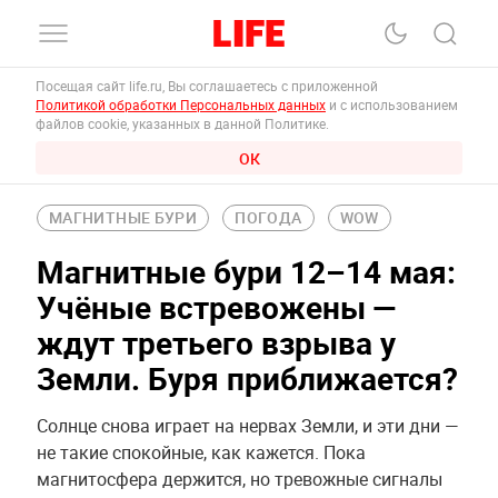
Посещая сайт life.ru, Вы соглашаетесь с приложенной
Политикой обработки Персональных данных
и с использованием
файлов cookie, указанных в данной Политике.
ОК
МАГНИТНЫЕ БУРИ
ПОГОДА
WOW
Магнитные бури 12–14 мая:
Учёные встревожены —
ждут третьего взрыва у
Земли. Буря приближается?
Солнце снова играет на нервах Земли, и эти дни —
не такие спокойные, как кажется. Пока
магнитосфера держится, но тревожные сигналы