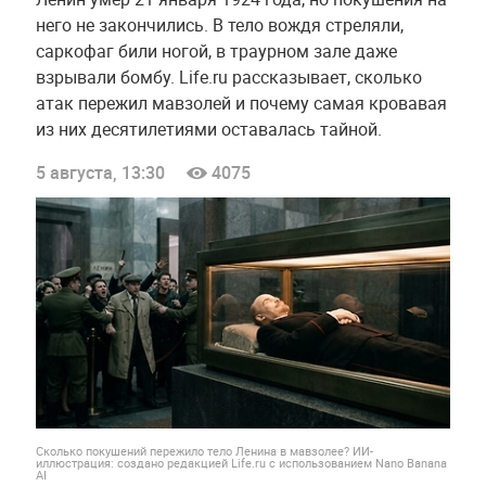
него не закончились. В тело вождя стреляли,
саркофаг били ногой, в траурном зале даже
взрывали бомбу. Life.ru рассказывает, сколько
атак пережил мавзолей и почему самая кровавая
из них десятилетиями оставалась тайной.
5 августа, 13:30
4075
Сколько покушений пережило тело Ленина в мавзолее? ИИ-
иллюстрация: создано редакцией Life.ru с использованием Nano Banana
AI