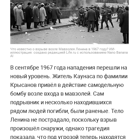
Что известно о взрыве возле Мавзолея Ленина в 1967 году? ИИ-
иллюстрация: создано редакцией Life.ru с использованием Nano Banana
AI
В сентябре 1967 года нападения перешли на
новый уровень. Житель Каунаса по фамилии
Крысанов привёл в действие самодельную
бомбу возле входа в мавзолей. Сам
подрывник и несколько находившихся
рядом людей погибли, были раненые. Тело
Ленина не пострадало, поскольку взрыв
произошёл снаружи, однако трагедия
показала, что под угрозой теперь находятся