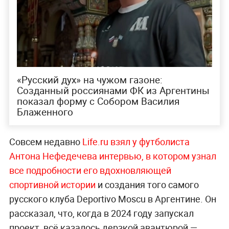
«Русский дух» на чужом газоне:
Созданный россиянами ФК из Аргентины
показал форму с Собором Василия
Блаженного
Совсем недавно
Life.ru взял у футболиста
Антона Нефедечева интервью, в котором узнал
все подробности его вдохновляющей
спортивной истории
и создания того самого
русского клуба Deportivo Moscu в Аргентине. Он
рассказал, что, когда в 2024 году запускал
проект, всё казалось дерзкой авантюрой —