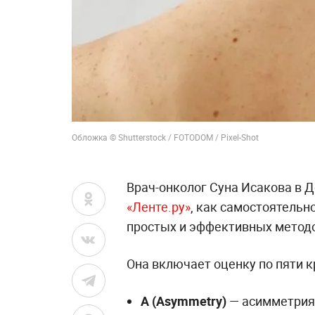
Обложка © Shutterstock / FOTODOM / Pixel-Shot
Врач-онколог Суна Исакова в 
«Ленте.ру»
, как самостоятельн
простых и эффективных методо
Она включает оценку по пяти к
A (Asymmetry)
— асимметрия.