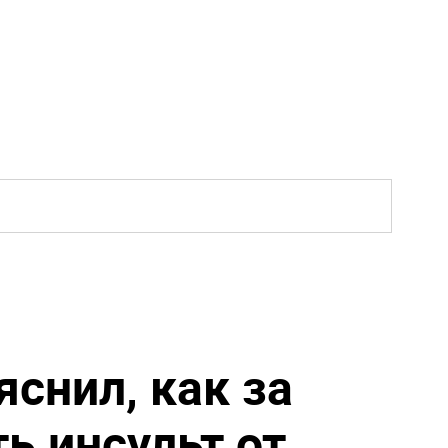
снил, как за
ь инсульт от