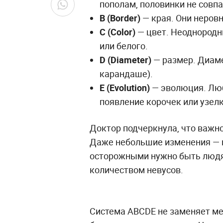
пополам, половинки не совп
B (Border)
— края. Они неровн
C (Color)
— цвет. Неоднородны
или белого.
D (Diameter)
— размер. Диаме
карандаше).
E (Evolution)
— эволюция. Любо
появление корочек или узелк
Доктор подчеркнула, что важн
Даже небольшие изменения — п
осторожными нужно быть людя
количеством невусов.
Система ABCDE не заменяет ме