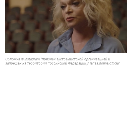
Обложка © Instagram (признан экстремистской организацией и
запрещён на территории Российской Федерации)/ larisa.dolina.official