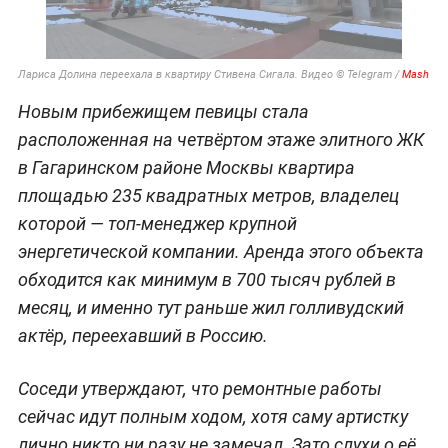
Лариса Долина переехала в квартиру Стивена Сигала. Видео © Telegram /
Mash
Новым прибежищем певицы стала
расположенная на четвёртом этаже элитного ЖК
в Гагаринском районе Москвы квартира
площадью 235 квадратных метров, владелец
которой — топ-менеджер крупной
энергетической компании. Аренда этого объекта
обходится как минимум в 700 тысяч рублей в
месяц, и именно тут раньше жил голливудский
актёр, переехавший в Россию.
Соседи утверждают, что ремонтные работы
сейчас идут полным ходом, хотя саму артистку
лично никто ни разу не замечал. Зато слухи о её