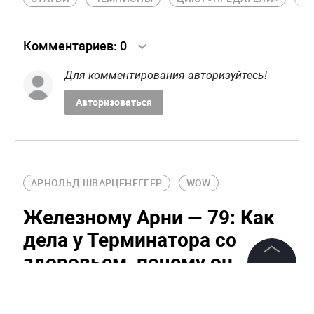
Комментариев:
0
Для комментирования авторизуйтесь!
Авторизоваться
АРНОЛЬД ШВАРЦЕНЕГГЕР
WOW
Железному Арни — 79: Как
дела у Терминатора со
здоровьем, почему он
развёлся и когда вернётся в
©
2026
News Media Holding.
Все права защищены
кино