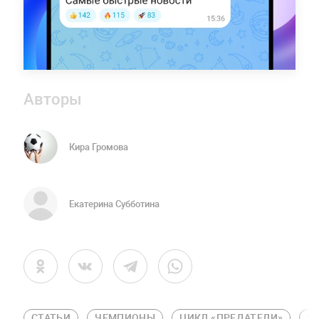
Авторы
Кира Громова
Екатерина Субботина
СТАТЬИ
ЧЕМПИОНЫ
ЦИКЛ «ПРЕДАТЕЛИ»
W