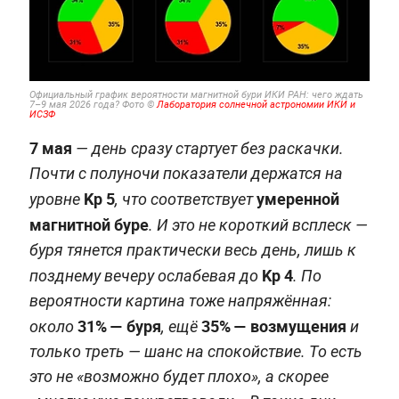
Официальный график вероятности магнитной бури ИКИ РАН: чего ждать
7–9 мая 2026 года? Фото ©
Лаборатория солнечной астрономии ИКИ и
ИСЗФ
7 мая
— день сразу стартует без раскачки.
Почти с полуночи показатели держатся на
Kp 5
умеренной
уровне
, что соответствует
магнитной буре
. И это не короткий всплеск —
буря тянется практически весь день, лишь к
Kp 4
позднему вечеру ослабевая до
. По
вероятности картина тоже напряжённая:
31% — буря
35% — возмущения
около
, ещё
и
только треть — шанс на спокойствие. То есть
это не «возможно будет плохо», а скорее