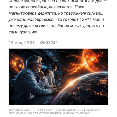
Солнце снова играет на нервах Земли, и эти дни —
не такие спокойные, как кажется. Пока
магнитосфера держится, но тревожные сигналы
уже есть. Разбираемся, что готовят 12–14 мая и
почему даже лёгкие колебания могут ударить по
самочувствию.
12 мая, 09:33
33242
Магнитные бури 12–14 мая 2026: Будущая буря Kp 5 и официальный
прогноз ИКИ РАН для метеозависимых. Обложка © Chat GPT