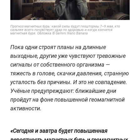
Прогноз магнитных бурь: какой силы будут геоштормы 7–9 мая, кто
сильнее всего почувствует удар по здоровью и когда кончится
магнитная буря. Обложка © Gemini Nano Banana
Пока одни строят планы на длинные
выходные, другие уже чувствуют тревожные
сигналы от собственного организма —
тяжесть в голове, скачки давления, странную
усталость без причины. И это не совпадение.
Учёные предупреждают: ближайшие дни
пройдут на фоне повышенной геомагнитной
активности.
«Сегодня и завтра будет повышенная
вероятность магнитных бурь и геомагнитных