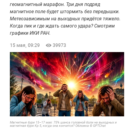
геомагнитный марафон. Три дня подряд
магнитное поле будет штормить без передышки.
Метеозависимым на выходных придётся тяжело.
Когда пик и где ждать самого удара? Смотрим
графики ИКИ РАН.
15 мая, 09:29
39973
Магнитные бури 15–17 мая: 75% шанса головной боли на выходных и
магнитная буря Kp 5, когда она кончится? Обложка © GPTChat