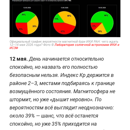
Официальный график вероятности магнитной бури ИКИ РАН: чего ждать
12–14 мая 2026 года? Фото ©
Лаборатория солнечной астрономии ИКИ и
ИСЗФ
12 мая.
День начинается относительно
спокойно, но назвать его полностью
безопасным нельзя. Индекс Kp держится в
районе 2–3, местами подбираясь к границе
возмущённого состояния. Магнитосфера не
штормит, но уже «дышит неровно». По
вероятностям всё выглядит неоднозначно:
около 39% — шанс, что всё останется
спокойно, но уже 35% приходится на