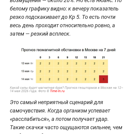
возмущения — около 20%. Но есть нюанс. По
белому графику видно: к вечеру показатель
резко подскакивает до Kp 5. То есть почти
весь день проходит относительно ровно, а
затем — резкий всплеск.
Какой силы будет магнитная буря? Прогноз геоштормов в Москве на 12–
14 мая 2026 года. Фото ©
Time-In.ru
Это самый неприятный сценарий для
самочувствия. Когда организм успевает
«расслабиться», а потом получает удар.
Такие скачки часто ощущаются сильнее, чем