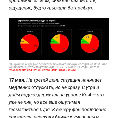
проблемы со сном, сильная разбитость,
ощущение, будто «выжали батарейку».
Официальный график вероятности магнитной бури сегодня от ИКИ РАН:
какой силы будет магнитная буря 15, 16, 17 мая 2026 года? Фото ©
Лаборатория солнечной астрономии ИКИ и ИСЗФ
17 мая.
На третий день ситуация начинает
медленно отпускать, но не сразу. С утра и
днём индекс держится на уровне Kp 4 — это
уже не пик, но всё ещё ощутимая
геомагнитная буря. К вечеру фон постепенно
снижается, переходя ближе к умеренным