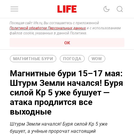
Посещая сайт life.ru, Вы соглашаетесь с приложенной
Политикой обработки Персональных данных
и с использованием
файлов cookie, указанных в данной Политике.
ОК
МАГНИТНЫЕ БУРИ
ПОГОДА
WOW
Магнитные бури 15–17 мая:
Штурм Земли начался! Буря
силой Kp 5 уже бушует —
атака продлится все
выходные
Штурм Земли начался! Буря силой Kp 5 уже
бушует, а учёные пророчат настоящий