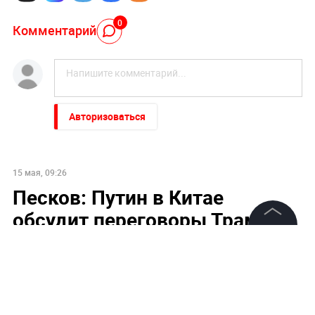
0
Комментарий
Авторизоваться
15 мая, 09:26
Песков: Путин в Китае
обсудит переговоры Трампа с
Си Цзиньпином
©
2026
News Media Holding.
Все права защищены
Информация