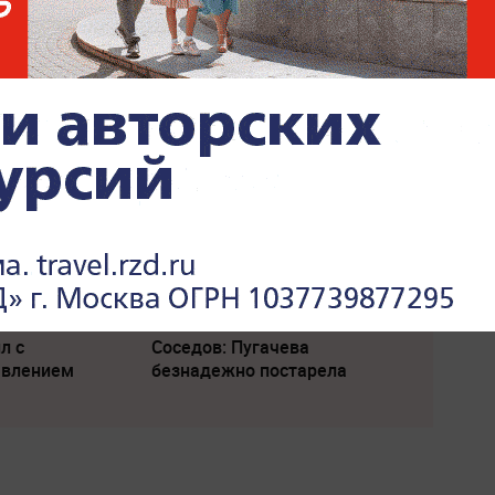
сражение".
"Никто не полезет": британцев
ыл страшную
потрясло происходящее в
Одессе
л с
Соседов: Пугачева
явлением
безнадежно постарела