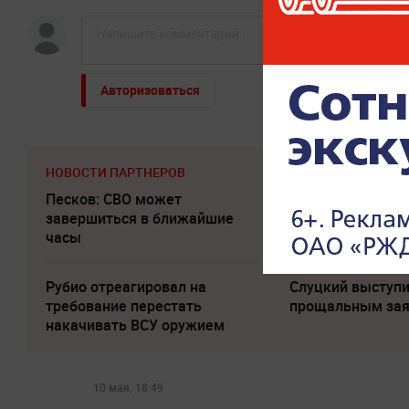
Авторизоваться
НОВОСТИ ПАРТНЕРОВ
Песков: СВО может
"Все решит одно 
завершиться в ближайшие
Зеленский откр
часы
правду
Рубио отреагировал на
Слуцкий выступи
требование перестать
прощальным за
накачивать ВСУ оружием
10 мая, 18:49