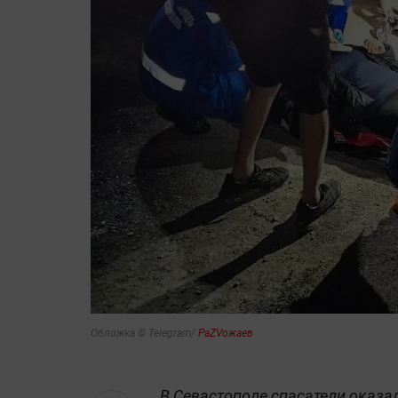
Обложка © Telegram/
РаZVожаев
В Севастополе спасатели оказа