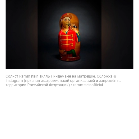
Солист Rammstein Тилль Линдеманн на матрёшке. Обложка ©
Instagram (признан экстремистской организацией и запрещён на
территории Российской Федерации) / rammsteinofficial