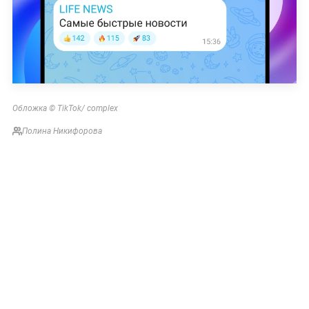
Обложка © TikTok/ complex
Полина Никифорова