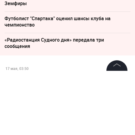
Земфиры
Футболист "Спартака" оценил шансы клуба на
чемпионство
«Радиостанция Судного дня» передала три
сообщения
17 мая, 03:50
Путин: Экспо в Харбине
©
2026
News Media Holding.
Все права защищены
отражает динамику
отношений России и Китая
Информация
Контакты
Редакция