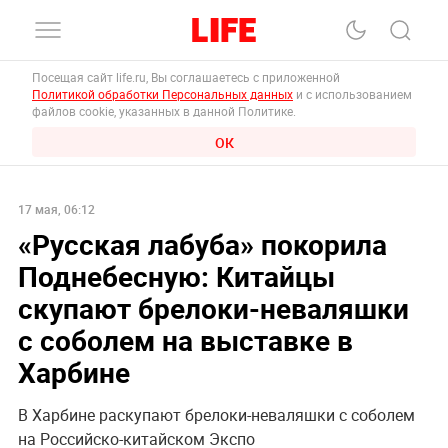
Посещая сайт life.ru, Вы соглашаетесь с приложенной
Политикой обработки Персональных данных
и с использованием
файлов cookie, указанных в данной Политике.
ОК
17 мая, 06:12
«Русская лабуба» покорила
Поднебесную: Китайцы
скупают брелоки-неваляшки
с соболем на выставке в
Харбине
В Харбине раскупают брелоки-неваляшки с соболем
на Российско-китайском Экспо