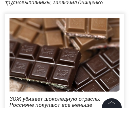
трудновыполнимы, заключил Онищенко.
ЗОЖ убивает шоколадную отрасль:
Россияне покупают всё меньше
вкусняшек
©
2026
News Media Holding.
Все права защищены
Ранее Life.ru рассказывал, что
Правительство