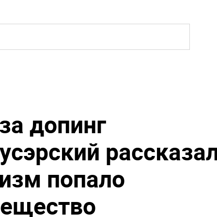
за допинг
усэрский рассказал
низм попало
вещество