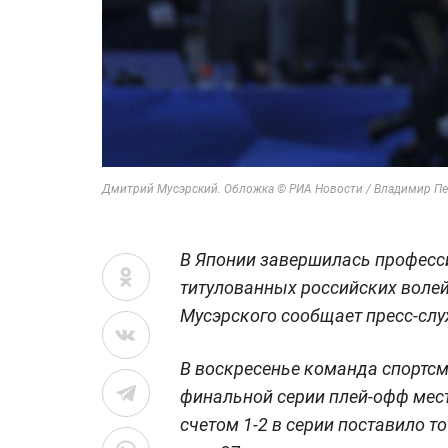
Дмитрий Мусэрский. Обложка © РИА Новости / Владимир Пе
В Японии завершилась професс
титулованных российских воле
Мусэрского сообщает пресс-слу
В воскресенье команда спортсме
финальной серии плей-офф мест
счетом 1-2 в серии поставило то