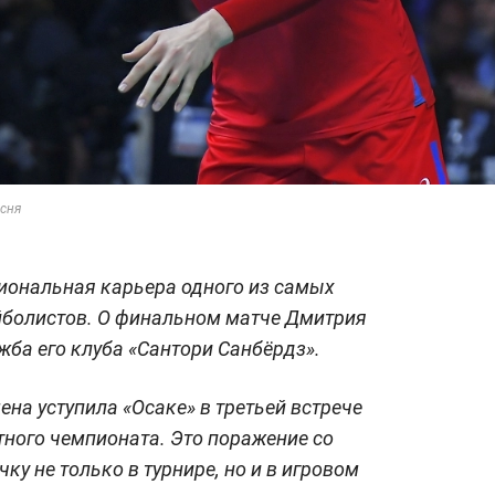
сня
иональная карьера одного из самых
йболистов. О финальном матче Дмитрия
жба его клуба «Сантори Санбёрдз».
на уступила «Осаке» в третьей встрече
ного чемпионата. Это поражение со
чку не только в турнире, но и в игровом