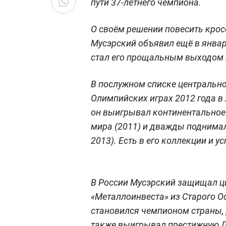
пути 37-летнего чемпиона.
О своём решении повесить крос
Мусэрский объявил ещё в янва
стал его прощальным выходом 
В послужном списке центральн
Олимпийских играх 2012 года в
он выигрывал континентальное 
мира (2011) и дважды поднимал
2013). Есть в его коллекции и ус
В России Мусэрский защищал цв
«Металлоинвеста» из Старого Ос
становился чемпионом страны,
также выигрывал престижную Л