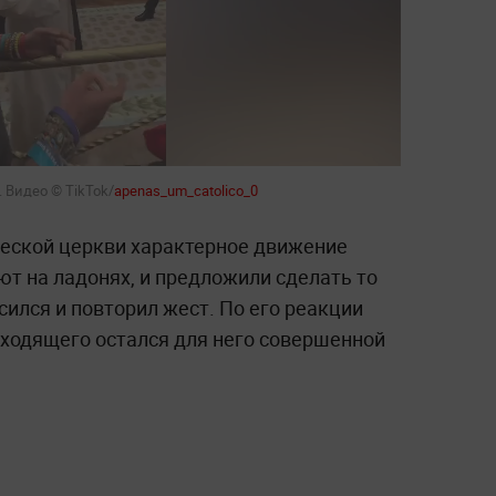
 Видео © TikTok/
apenas_um_catolico_0
ческой церкви характерное движение
ют на ладонях, и предложили сделать то
сился и повторил жест. По его реакции
сходящего остался для него совершенной