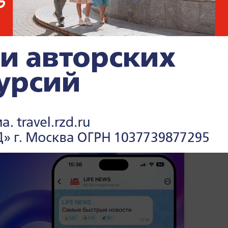
подростками фразы «сикс-севен» при
 симптом глубокого недуга. Дети,
ль над поведением, впадают в
сию и истерику. В ряде регионов, включая
ям школ уже пришлось вводить
плинарные взыскания.
радициях и повседневной жизни —
читайте
u
.