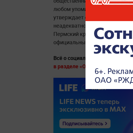
общественника, выкрикивание 
любом упоминании этих цифр —
утверждает он, теряют контро
неадекватное состояние, агрес
Пермский край, администраци
официальные запреты и дисци
Всё о социальных проектах, т
в разделе «Общество» на Life.r