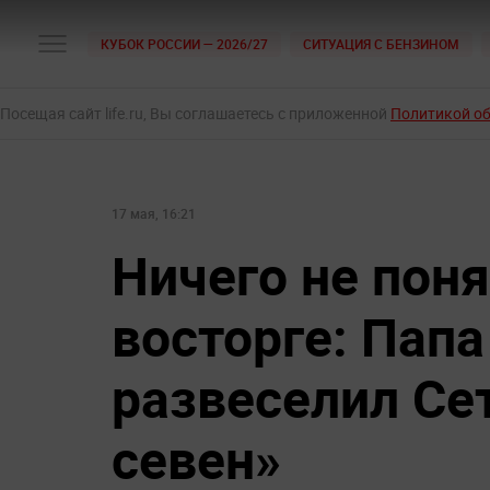
КУБОК РОССИИ — 2026/27
СИТУАЦИЯ С БЕНЗИНОМ
Посещая сайт life.ru, Вы соглашаетесь с приложенной
Политикой о
17 мая, 16:21
Ничего не поня
восторге: Пап
развеселил Се
севен»