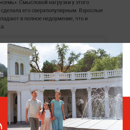
«семь». Смысловой нагрузки у этого
ь сделала его сверхпопулярным. Взрослые
впадают в полное недоумение, что и
а.
«Мамонт» не поймёт: Как
«6–7» и другие мемы
пересобрали русский язык
подростков
«Россия православная» Михаил Иванов
ёзной угрозой для учебного процесса и
 вмешательства
. По словам