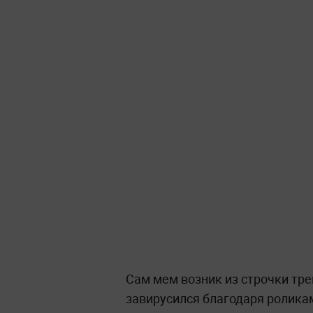
Сам мем возник из строчки трек
завирусился благодаря ролика