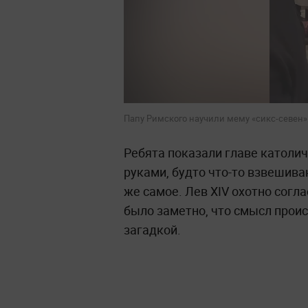
Папу Римского научили мему «сикс-севен».
Ребята показали главе католи
руками, будто что-то взвешива
же самое. Лев XIV охотно согла
было заметно, что смысл прои
загадкой.