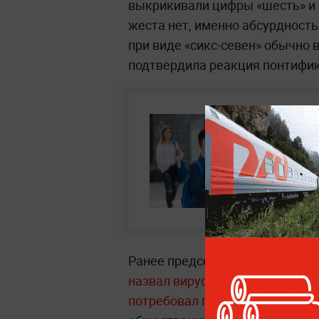
выкрикивали цифры «шесть» и 
жеста нет, именно абсурдност
при виде «сикс-севен» обычно 
подтвердила реакция понтифик
Ранее председатель движения 
назвал вирусный мем «67» серь
потребовал государственного