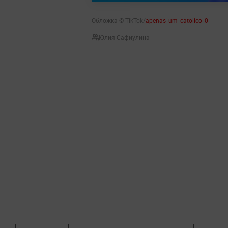
Обложка © TikTok/
apenas_um_catolico_0
Юлия Сафиулина