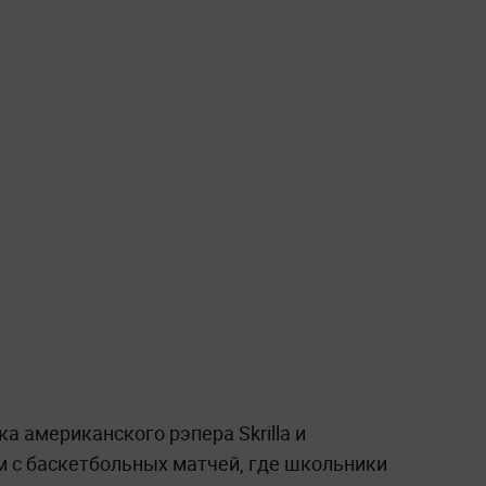
а американского рэпера Skrilla и
м с баскетбольных матчей, где школьники