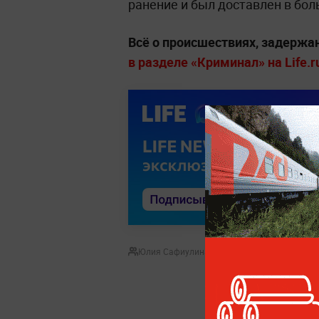
ранение и был доставлен в бол
Всё о происшествиях, задержа
в разделе «Криминал» на Life.r
Юлия Сафиулина