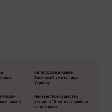
ва
Катастрофа в Киеве:
тарела
Зеленский уже покинул
Украину
з России
Неизвестное существо
если новый
утащило 15-летнего рыбака
на дно реки