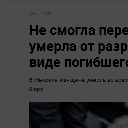
12 мая, 12:39
Не смогла пер
умерла от раз
виде погибшег
В Мексике женщина умерла во врем
бюро