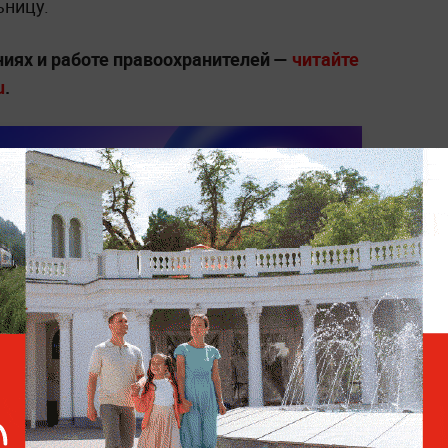
ьницу.
ниях и работе правоохранителей —
читайте
u
.