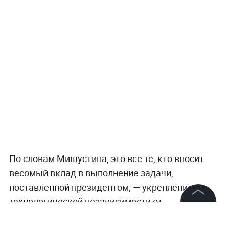
По словам Мишустина, это все те, кто вносит
весомый вклад в выполнение задачи,
поставленной президентом, — укрепление
технологической независимости от
используемого иностранного программного
©
2026
News Media Holding.
Все права защищены