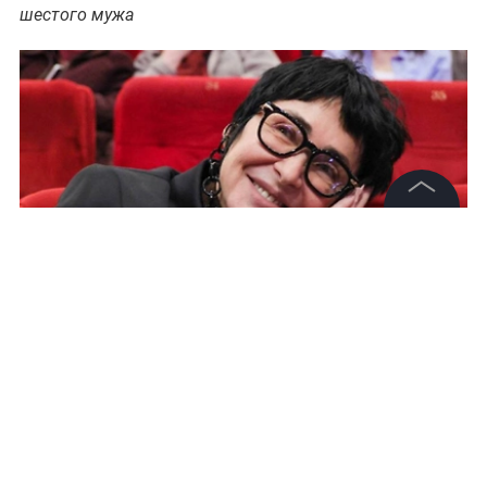
шестого мужа
©
2026
News Media Holding.
Все права защищены
Информация
Обложка © ТАСС / Михаил Метцель
Контакты
Редакция
Правовая информация
Певица Лолита, пережившая пять разводов, не
Политика обработки персональных данных