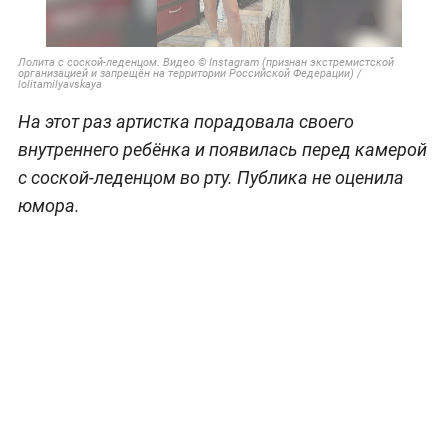
Лолита с соской-леденцом. Видео © Instagram (признан экстремистской
организацией и запрещён на территории Российской Федерации) /
lolitamilyavskaya
На этот раз артистка порадовала своего
внутреннего ребёнка и появилась перед камерой
с соской-леденцом во рту. Публика не оценила
юмора.