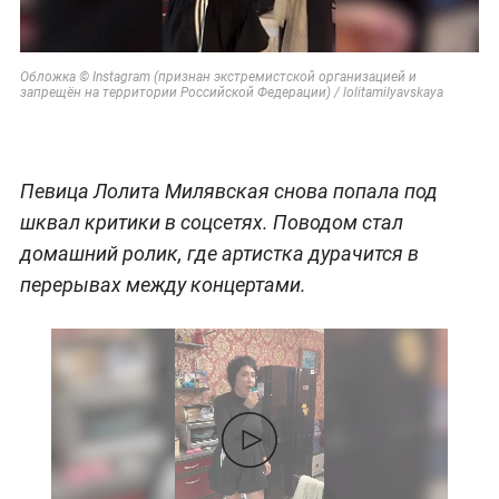
Обложка © Instagram (признан экстремистской организацией и
запрещён на территории Российской Федерации) / lolitamilyavskaya
Певица Лолита Милявская снова попала под
шквал критики в соцсетях. Поводом стал
домашний ролик, где артистка дурачится в
перерывах между концертами.