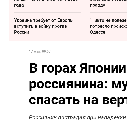
года
правду
Украина требует от Европы
"Никто не полезе
вступить в войну против
потрясло происх
России
Одессе
17 мая, 09:07
В горах Япони
россиянина: м
спасать на вер
Россиянин пострадал при нападении 