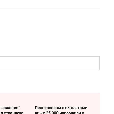
сражение".
Пенсионерам с выплатами
ыл страшную
ниже 35 000 напомнили о