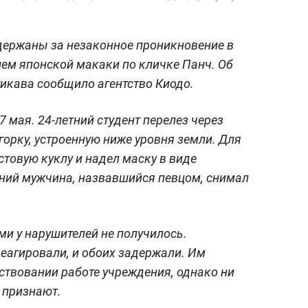
держаны за незаконное проникновение в
ем японской макаки по кличке Панч. Об
тикава сообщило агентство Киодо.
7 мая. 24-летний студент перелез через
горку, устроенную ниже уровня земли. Для
стовую куклу и надел маску в виде
тний мужчина, назвавшийся певцом, снимал
и у нарушителей не получилось.
еагировали, и обоих задержали. Им
ствовании работе учреждения, однако ни
е признают.