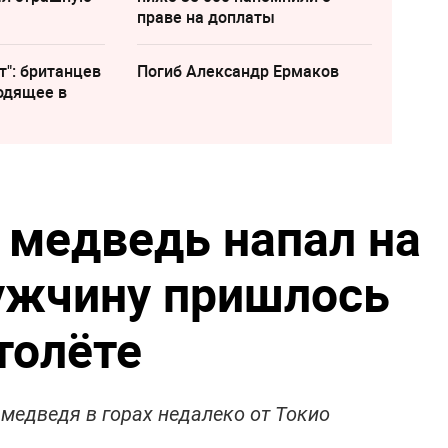
праве на доплаты
т": британцев
Погиб Александр Ермаков
одящее в
и медведь напал на
ужчину пришлось
толёте
медведя в горах недалеко от Токио