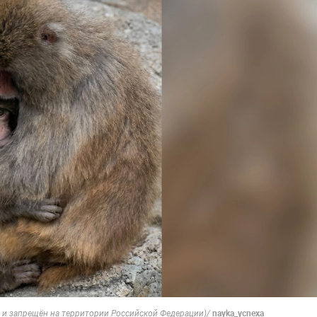
nayka_ycnexa
й и запрещён на территории Российской Федерации)/