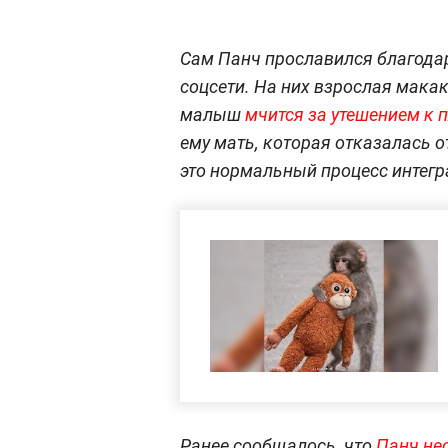
Сам Панч прославился благод
соцсети. На них взрослая макак
малыш
мчится за утешением к 
ему мать, которая отказалась о
это нормальный процесс интегр
Ранее сообщалось, что
Панч не