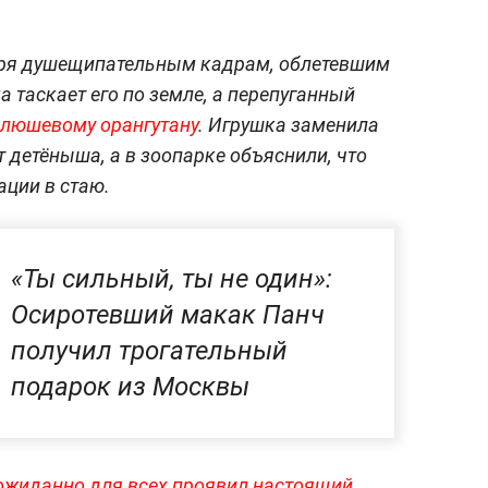
аря душещипательным кадрам, облетевшим
а таскает его по земле, а перепуганный
плюшевому орангутану
. Игрушка заменила
т детёныша, а в зоопарке объяснили, что
ации в стаю.
«Ты сильный, ты не один»:
Осиротевший макак Панч
получил трогательный
подарок из Москвы
ожиданно для всех проявил настоящий