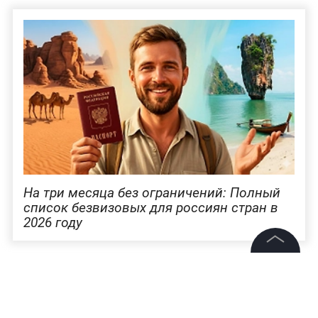
На три месяца без ограничений: Полный
список безвизовых для россиян стран в
2026 году
Больше новостей о глобальных событиях и
©
2026
News Media Holding.
международных отношениях — читайте
в
Все права защищены
разделе «Мировая политика» на Life.ru
.