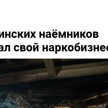
инских наёмников
ал свой наркобизне