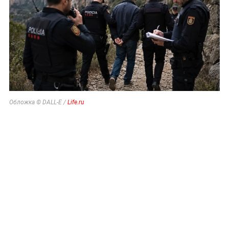
Обложка © DALL-E /
Life.ru