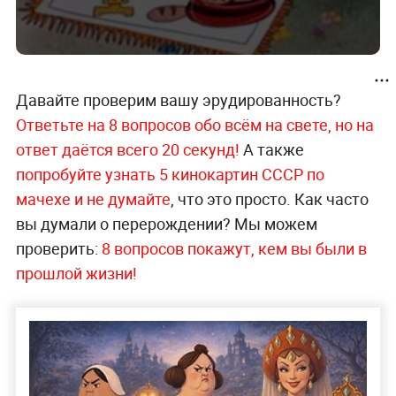
Давайте проверим вашу эрудированность?
Ответьте на 8 вопросов обо всём на свете, но на
ответ даётся всего 20 секунд!
А также
попробуйте узнать 5 кинокартин СССР по
мачехе и не думайте
, что это просто. Как часто
вы думали о перерождении? Мы можем
проверить:
8 вопросов покажут, кем вы были в
прошлой жизни!