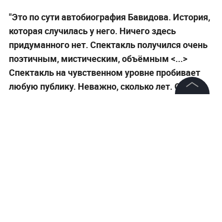
"Это по сути автобиография Бавидова. История,
которая случилась у него. Ничего здесь
придуманного нет. Спектакль получился очень
поэтичным, мистическим, объёмным <...>
Спектакль на чувственном уровне пробивает
любую публику. Неважно, сколько лет. Он для
каждого", —
считает Бикбаев.
©
2026
News Media Holding.
Все права защищены
Информация
Контакты
Редакция
Правовая информация
Политика обработки персональных данных