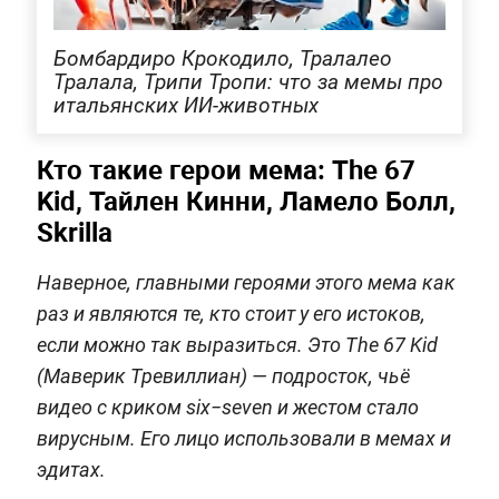
Бомбардиро Кроко­дило, Тралалео
Тралала, Трипи Тропи: что за мемы про
итальянских ИИ-животных
Кто такие герои мема: The 67
Kid, Тайлен Кинни, Ламело Болл,
Skrilla
Наверное, главными героями этого мема как
раз и являются те, кто стоит у его истоков,
если можно так выразиться. Это The 67 Kid
(Маверик Тревиллиан) — подросток, чьё
видео с криком six−seven и жестом стало
вирусным. Его лицо использовали в мемах и
эдитах.