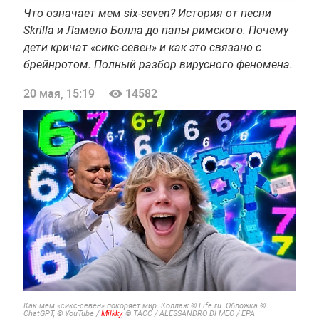
Что означает мем six-seven? История от песни
Skrilla и Ламело Болла до папы римского. Почему
дети кричат «сикс-севен» и как это связано с
брейнротом. Полный разбор вирусного феномена.
20 мая, 15:19
14582
Как мем «сикс-севен» покоряет мир. Коллаж © Life.ru. Обложка ©
ChatGPT, © YouTube /
Milkky
, © ТАСС / ALESSANDRO DI MEO / ЕРА