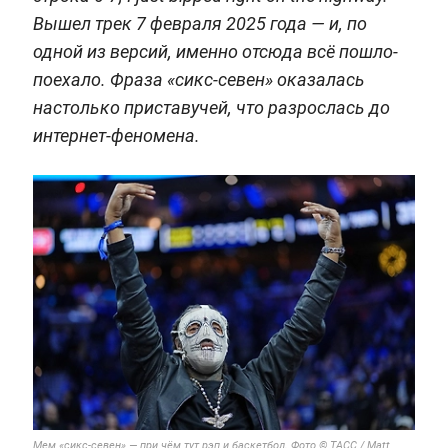
Вышел трек 7 февраля 2025 года — и, по
одной из версий, именно отсюда всё пошло-
поехало. Фраза «сикс-севен» оказалась
настолько приставучей, что разрослась до
интернет-феномена.
Мем «сикс-севен» — при чём тут рэп и баскетбол. Фото © ТАСС / Matt