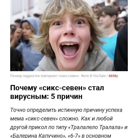
Почему подростки повторяют «сикс-севен». Фото © YouTube /
Milkky
Почему «сикс-севен» стал
вирусным: 5 причин
Точно определить истинную причину успеха
мема «сикс-севен» сложно. Как и любой
другой прикол по типу «Тралалело Тралала» и
«Балерина Капучино», «6-7» в основном