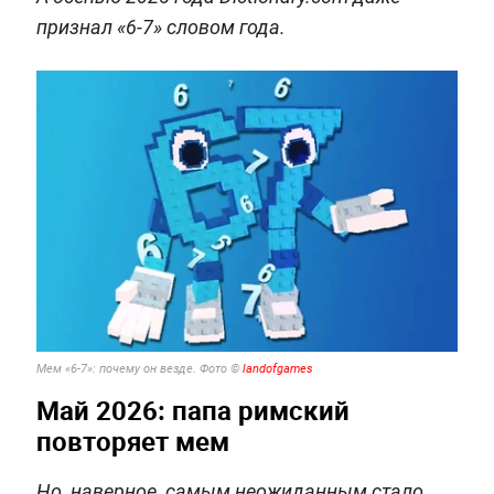
признал «6-7» словом года.
Мем «6-7»: почему он везде. Фото ©
landofgames
Май 2026: папа римский
повторяет мем
Но, наверное, самым неожиданным стало