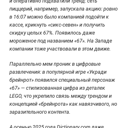
и оперативно подхватили тренд: сеть
пиццерий, например, запускала акцию: ровно
в 16:07 можно было компанией подойти к
кассе, крикнуть «сикс-севен» и получить
скидку целых 67%. Появилось даже
мороженое под названием «67». На Западе
компании тоже участвовали в этом движе.
Параллельно мем проник в цифровые
развлечения: в популярной игре «Укради
брейнрот» появился специальный персонаж
«67» — стилизованная цифра из деталек
LEGO, что укрепило связь между трендом и
концепцией «брейнрота» как навязчивого, но
заразительного контента.
А осенью 2025 года Dictionary.com даже