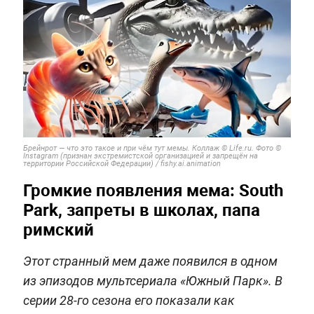
Брейнрот — что это такое и при чём тут мемы. Коллаж © Life.ru. Фото ©
Instagram (признан экстремистской организацией и запрещён на
территории Российской Федерации) / fishy.ai.animation
Громкие появления мема: South
Park, запреты в школах, папа
римский
Этот странный мем даже появился в одном
из эпизодов мультсериала «Южный Парк». В
серии 28‑го сезона его показали как